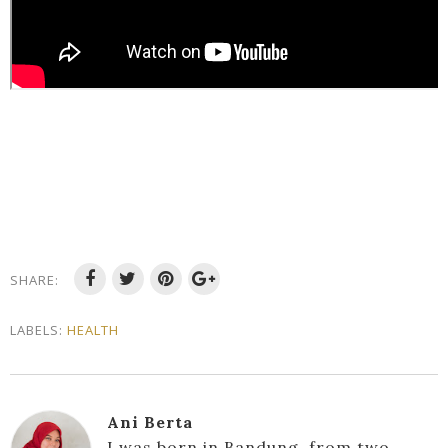
SHARE:
LABELS:
HEALTH
Ani Berta
I was born in Bandung, from two