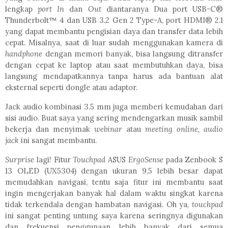
lengkap
port In
dan
Out
diantaranya Dua port USB-C®
Thunderbolt™ 4 dan USB 3.2 Gen 2 Type-A, port HDMI® 2.1
yang dapat membantu pengisian daya dan transfer data lebih
cepat. Misalnya, saat di luar sudah menggunakan kamera di
handphone
dengan memori banyak, bisa langsung ditransfer
dengan cepat ke laptop atau saat membutuhkan daya, bisa
langsung mendapatkannya tanpa harus ada bantuan alat
eksternal seperti dongle atau adaptor.
Jack audio kombinasi 3.5 mm juga memberi kemudahan dari
sisi audio. Buat saya yang sering mendengarkan musik sambil
bekerja dan menyimak
webinar
atau
meeting online, audio
jack
ini sangat membantu.
Surprise
lagi! Fitur
Touchpad
ASUS
ErgoSense
pada Zenbook S
13 OLED (UX5304) dengan ukuran 9,5 lebih besar dapat
memudahkan navigasi, tentu saja fitur ini membantu saat
ingin mengerjakan banyak hal dalam waktu singkat karena
tidak terkendala dengan hambatan navigasi. Oh ya,
touchpad
ini sangat penting untung saya karena seringnya digunakan
dan frekuensi penggunaan lebih banyak dari semua