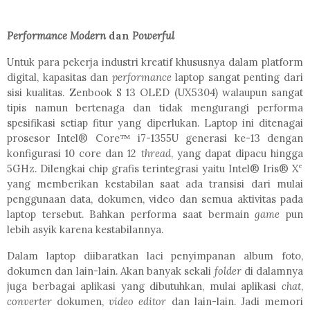
Performance
Modern
dan
Powerful
Untuk para pekerja industri kreatif khususnya dalam platform
digital, kapasitas dan
performance
laptop sangat penting dari
sisi kualitas. Zenbook S 13 OLED (UX5304) walaupun sangat
tipis namun bertenaga dan tidak mengurangi performa
spesifikasi setiap fitur yang diperlukan. Laptop ini ditenagai
prosesor Intel® Core™ i7-1355U generasi ke-13 dengan
konfigurasi 10 core dan 12
thread
, yang dapat dipacu hingga
5GHz. Dilengkai chip grafis terintegrasi yaitu Intel® Iris® X
e
yang memberikan kestabilan saat ada transisi dari mulai
penggunaan data, dokumen, video dan semua aktivitas pada
laptop tersebut. Bahkan performa saat bermain
game
pun
lebih asyik karena kestabilannya.
Dalam laptop diibaratkan laci penyimpanan album foto,
dokumen dan lain-lain. Akan banyak sekali
folder
di dalamnya
juga berbagai aplikasi yang dibutuhkan, mulai aplikasi
chat
,
converter
dokumen,
video editor
dan lain-lain. Jadi memori