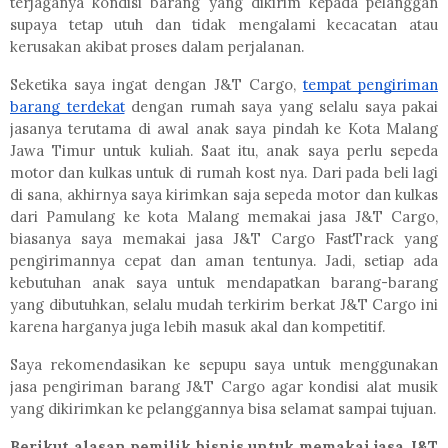
terjaganya kondisi barang yang dikirim kepada pelanggan
supaya tetap utuh dan tidak mengalami kecacatan atau
kerusakan akibat proses dalam perjalanan.
Seketika saya ingat dengan J&T Cargo,
tempat pengiriman
barang terdekat
dengan rumah saya yang selalu saya pakai
jasanya terutama di awal anak saya pindah ke Kota Malang
Jawa Timur untuk kuliah. Saat itu, anak saya perlu sepeda
motor dan kulkas untuk di rumah kost nya. Dari pada beli lagi
di sana, akhirnya saya kirimkan saja sepeda motor dan kulkas
dari Pamulang ke kota Malang memakai jasa J&T Cargo,
biasanya saya memakai jasa J&T Cargo FastTrack yang
pengirimannya cepat dan aman tentunya. Jadi, setiap ada
kebutuhan anak saya untuk mendapatkan barang-barang
yang dibutuhkan, selalu mudah terkirim berkat J&T Cargo ini
karena harganya juga lebih masuk akal dan kompetitif.
Saya rekomendasikan ke sepupu saya untuk menggunakan
jasa pengiriman barang J&T Cargo agar kondisi alat musik
yang dikirimkan ke pelanggannya bisa selamat sampai tujuan.
Berikut alasan pemilik bisnis untuk memakai jasa J&T