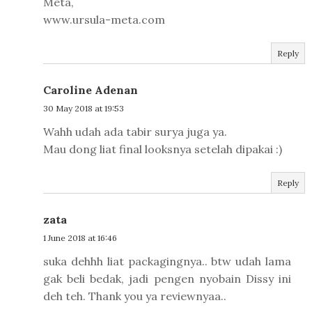
Meta,
www.ursula-meta.com
Reply
Caroline Adenan
30 May 2018 at 19:53
Wahh udah ada tabir surya juga ya.
Mau dong liat final looksnya setelah dipakai :)
Reply
zata
1 June 2018 at 16:46
suka dehhh liat packagingnya.. btw udah lama
gak beli bedak, jadi pengen nyobain Dissy ini
deh teh. Thank you ya reviewnyaa..