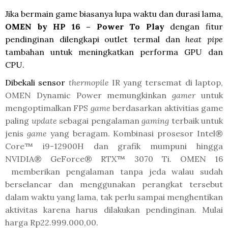
Jika bermain game biasanya lupa waktu dan durasi lama,
OMEN by HP 16 – Power To Play
dengan fitur
pendinginan dilengkapi outlet termal dan
heat pipe
tambahan untuk meningkatkan performa GPU dan
CPU.
Dibekali sensor
thermopile
 IR yang tersemat di laptop, 
OMEN Dynamic Power
memungkinkan 
gamer
 untuk 
mengoptimalkan FPS 
game 
berdasarkan aktivitias game 
paling 
update 
sebagai pengalaman 
gaming
 terbaik untuk 
jenis 
game 
yang beragam. Kombinasi prosesor Intel® 
Core™ i9-12900H
 dan grafik mumpuni hingga 
NVIDIA® GeForce® RTX™ 
3070 Ti. OMEN 16
memberikan pengalaman tanpa jeda walau sudah
berselancar dan menggunakan perangkat tersebut
dalam waktu yang lama, tak perlu sampai menghentikan
aktivitas karena harus dilakukan pendinginan. Mulai
harga Rp22.999.000,00.